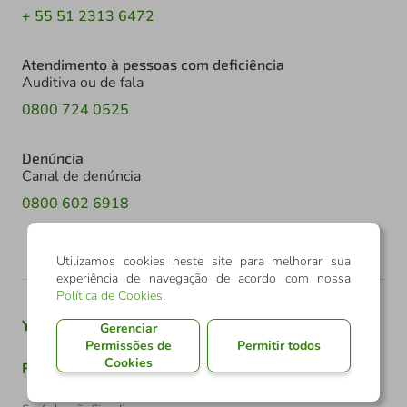
+ 55 51 2313 6472
Atendimento à pessoas com deficiência
Auditiva ou de fala
0800 724 0525
Denúncia
Canal de denúncia
0800 602 6918
Utilizamos cookies neste site para melhorar sua
experiência de navegação de acordo com nossa
Política de Cookies
.
Youtube
Twitter
Linkedin
Instagram
Gerenciar
Permissões de
Permitir todos
Cookies
Facebook
TikTok