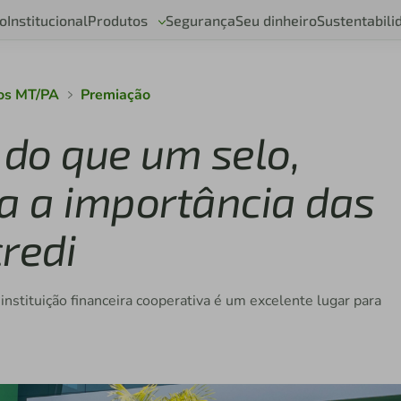
o
Institucional
Produtos
Segurança
Seu dinheiro
Sustentabili
ios MT/PA
Premiação
do que um selo,
ra a importância das
redi
nstituição financeira cooperativa é um excelente lugar para