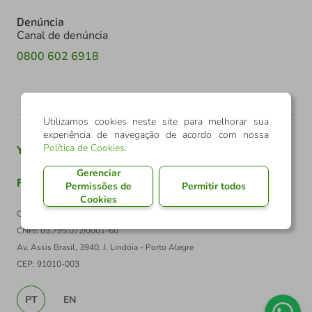
Denúncia
Canal de denúncia
0800 602 6918
Utilizamos cookies neste site para melhorar sua
experiência de navegação de acordo com nossa
Política de Cookies
.
Youtube
Twitter
Linkedin
Instagram
Gerenciar
Facebook
TikTok
Permissões de
Permitir todos
Cookies
Confederação Sicredi
CNPJ: 03.795.072/0001-60
Av. Assis Brasil, 3940, J. Lindóia - Porto Alegre
CEP: 91010-003
PT
EN