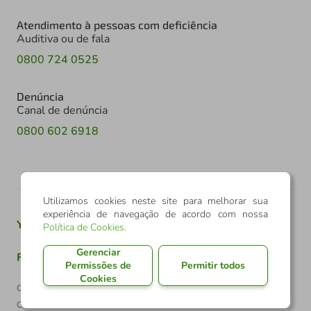
Atendimento à pessoas com deficiência
Auditiva ou de fala
0800 724 0525
Denúncia
Canal de denúncia
0800 602 6918
Utilizamos cookies neste site para melhorar sua
experiência de navegação de acordo com nossa
Youtube
Twitter
Linkedin
Instagram
Política de Cookies
.
Gerenciar
Facebook
TikTok
Permissões de
Permitir todos
Cookies
Confederação Sicredi
CNPJ: 03.795.072/0001-60