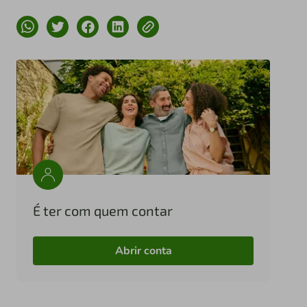
É ter com quem contar
Abrir conta