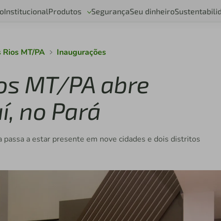
o
Institucional
Produtos
Segurança
Seu dinheiro
Sustentabili
s Rios MT/PA
Inaugurações
ios MT/PA abre
í, no Pará
a passa a estar presente em nove cidades e dois distritos