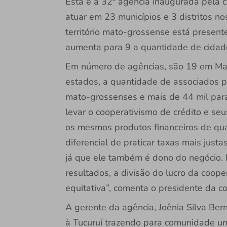
Esta é a 32ª agência inaugurada pela c
atuar em 23 municípios e 3 distritos n
território mato-grossense está present
aumenta para 9 a quantidade de cidades
Em número de agências, são 19 em Mat
estados, a quantidade de associados p
mato-grossenses e mais de 44 mil par
levar o cooperativismo de crédito e se
os mesmos produtos financeiros de qual
diferencial de praticar taxas mais just
já que ele também é dono do negócio. N
resultados, a divisão do lucro da coope
equitativa”, comenta o presidente da c
A gerente da agência, Joênia Silva Ber
à Tucuruí trazendo para comunidade uma