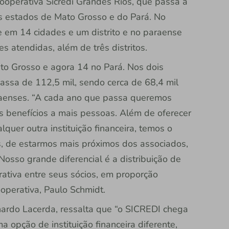
ooperativa Sicredi Grandes Rios, que passa a
os estados de Mato Grosso e do Pará. No
e em 14 cidades e um distrito e no paraense
 atendidas, além de três distritos.
o Grosso e agora 14 no Pará. Nos dois
assa de 112,5 mil, sendo cerca de 68,4 mil
aenses. “A cada ano que passa queremos
us benefícios a mais pessoas. Além de oferecer
quer outra instituição financeira, temos o
as, de estarmos mais próximos dos associados,
osso grande diferencial é a distribuição de
rativa entre seus sócios, em proporção
ooperativa, Paulo Schmidt.
nardo Lacerda, ressalta que “o SICREDI chega
 opção de instituição financeira diferente,