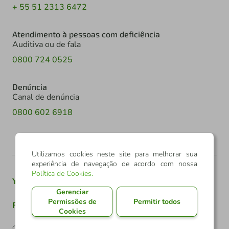
+ 55 51 2313 6472
Atendimento à pessoas com deficiência
Auditiva ou de fala
0800 724 0525
Denúncia
Canal de denúncia
0800 602 6918
Utilizamos cookies neste site para melhorar sua
experiência de navegação de acordo com nossa
Política de Cookies
.
Youtube
Twitter
Linkedin
Instagram
Gerenciar
Permissões de
Permitir todos
Facebook
TikTok
Cookies
Confederação Sicredi