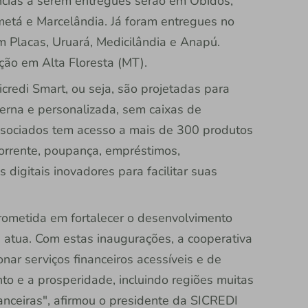
cias a serem entregues serão em Óbidos,
metá e Marcelândia. Já foram entregues no
 Placas, Uruará, Medicilândia e Anapú.
ão em Alta Floresta (MT).
redi Smart, ou seja, são projetadas para
erna e personalizada, sem caixas de
ssociados tem acesso a mais de 300 produtos
 corrente, poupança, empréstimos,
 digitais inovadores para facilitar suas
rometida em fortalecer o desenvolvimento
atua. Com estas inaugurações, a cooperativa
ar serviços financeiros acessíveis e de
to e a prosperidade, incluindo regiões muitas
nanceiras", afirmou o presidente da SICREDI