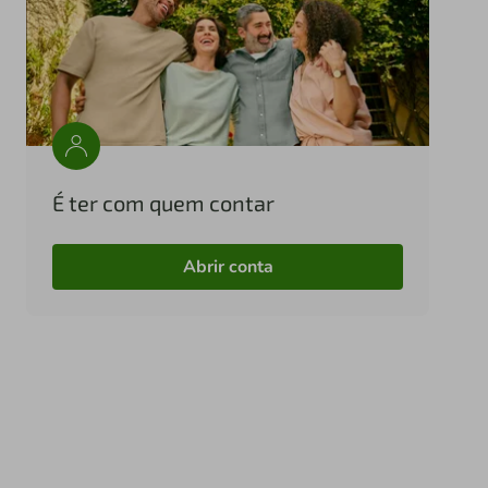
É ter com quem contar
Abrir conta