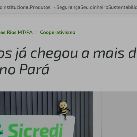
o
Institucional
Produtos
Segurança
Seu dinheiro
Sustentabili
des Rios MT/PA
Cooperativismo
os já chegou a mais 
 no Pará