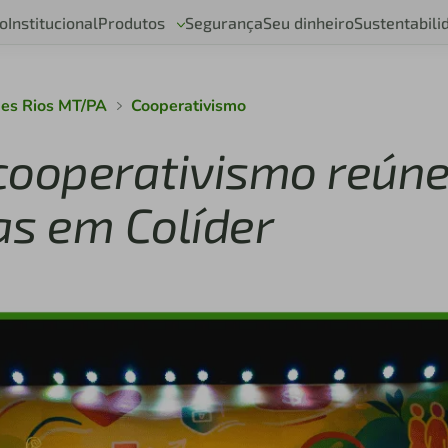
o
Institucional
Produtos
Segurança
Seu dinheiro
Sustentabili
des Rios MT/PA
Cooperativismo
cooperativismo reún
as em Colíder