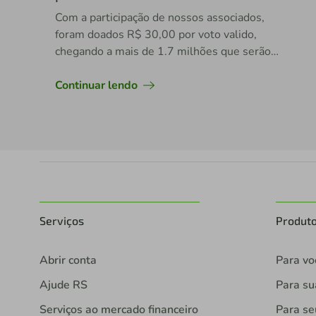
Com a participação de nossos associados,
foram doados R$ 30,00 por voto valido,
chegando a mais de 1.7 milhões que serão
direcionados para o desenvolvimento de
diversos projetos sociais em nossas
Continuar lendo
comunidades ao longo deste ano.
Serviços
Produt
Abrir conta
Para vo
Ajude RS
Para s
Serviços ao mercado financeiro
Para se