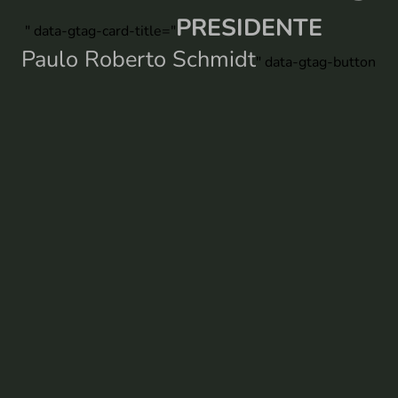
PRESIDENTE
" data-gtag-card-title="
Paulo Roberto Schmidt
" data-gtag-button-te