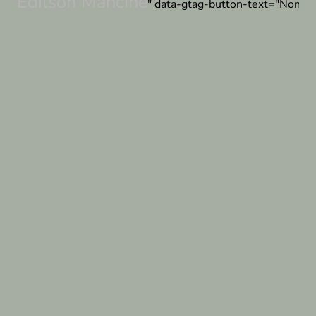
Edilson Mancine
" data-gtag-button-text="None" 