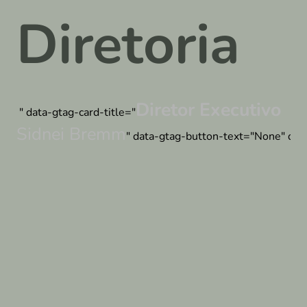
Diretoria
Diretor Executivo
" data-gtag-card-title="
Sidnei Bremm
" data-gtag-button-text="None" data