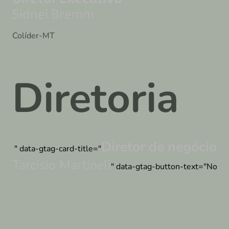
Sidnei Bremm
Colíder-MT
Diretoria
Diretor de negócios
" data-gtag-card-title="
Tarcisio Martineli
" data-gtag-button-text="None" 