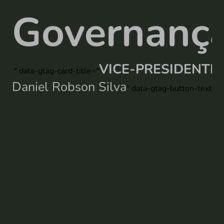
Governanç
VICE-PRESIDENTE
" data-gtag-card-title="
Daniel Robson Silva
" data-gtag-button-text="N