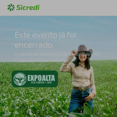
Este evento já foi
encerrado.
A data limite de participação foi atingida e não
é mais possível se cadastrar.