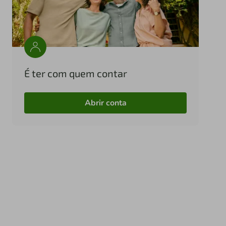
É ter com quem contar
Abrir conta