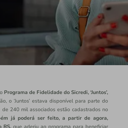
do
Programa de Fidelidade do Sicredi, ‘Juntos’,
tão, o ‘Juntos’ estava disponível para parte do
a de 240 mil associados estão cadastrados no
m já poderá ser feito, a partir de agora,
o RS,
que aderiu ao programa para beneficiar