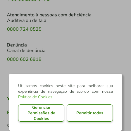
Atendimento à pessoas com deficiência
Auditiva ou de fala
0800 724 0525
Denúncia
Canal de denúncia
0800 602 6918
Utilizamos cookies neste site para melhorar sua
experiência de navegação de acordo com nossa
Política de Cookies
.
Youtube
Twitter
Linkedin
Instagram
Gerenciar
Facebook
TikTok
Permissões de
Permitir todos
Cookies
Confederação Sicredi