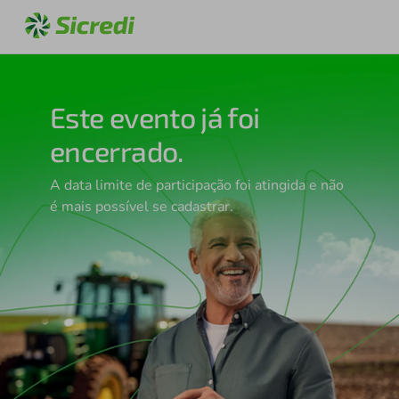
Este evento já foi
encerrado.
A data limite de participação foi atingida e não
é mais possível se cadastrar.