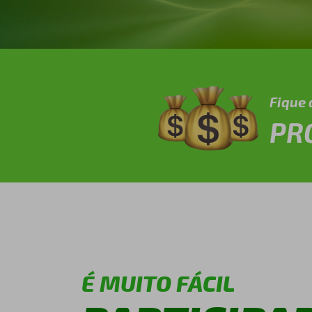
Fique 
PR
É MUITO FÁCIL