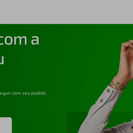
 com a
u
seguir com seu pedido