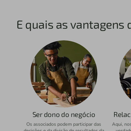
E quais as vantagens 
Ser dono do negócio
Rela
Os associados podem participar das
Aqui, no
decisões e da divisão de resultados da
verdad