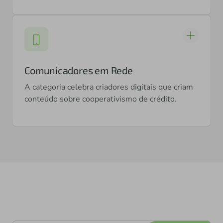
Comunicadores em Rede
A categoria celebra criadores digitais que criam
conteúdo sobre cooperativismo de crédito.
Abordagem criativa e inovadora na
apresentação de conteúdo
Uso efetivo de múltiplas plataformas
digitais
Capacidade de engajamento com
audiências específicas
Produção de material jornalístico com
profundidade e qualidade