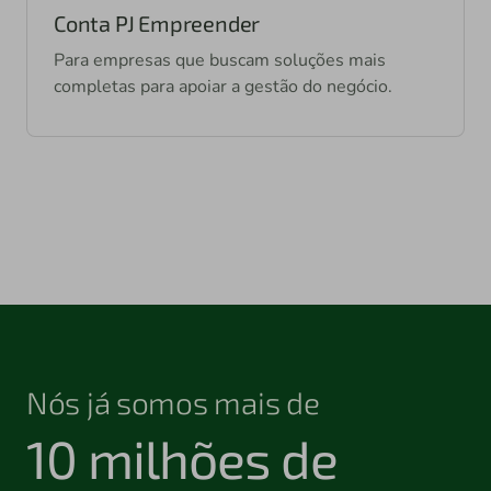
20 folhas de cheque;
Conta PJ Empreender
Cartão Sicredi Visa Empresas.
Para empresas que buscam soluções mais
completas para apoiar a gestão do negócio.
O pacote " Conta PJ Empreender" inclui:
Pix ilimitado pelos canais digitais;
40 boletos por mês nos canais digitais;
Organizador PJ;
03 Máquinas de cartões;
Cartão Sicredi Visa Empresas;
20 folhas de cheque.
Nós já somos mais de
10 milhões de