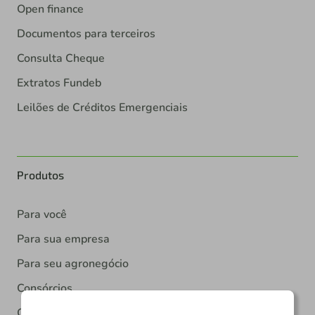
Open finance
Documentos para terceiros
Consulta Cheque
Extratos Fundeb
Leilões de Créditos Emergenciais
Produtos
Para você
Para sua empresa
Para seu agronegócio
Consórcios
Conta Corrente