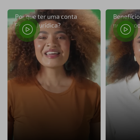
Por que ter uma conta
Benefício
Pessoa Jurídica?
numa coo