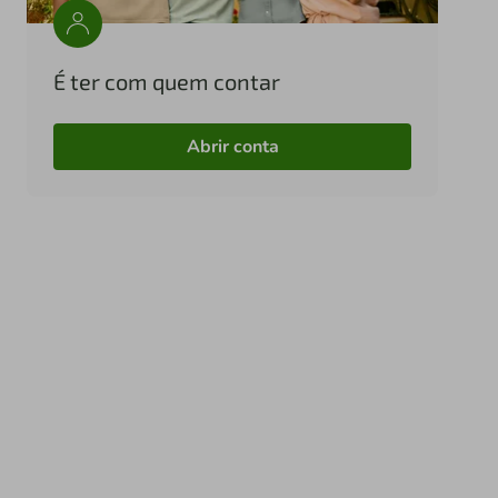
É ter com quem contar
Abrir conta