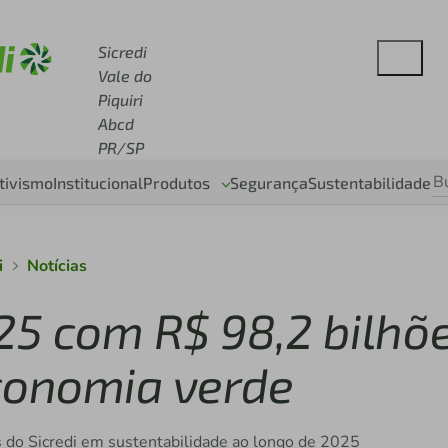
 sicredi.com.br
Sicredi
Vale do
Piquiri
Abcd
PR/SP
tivismo
Institucional
Produtos
Segurança
Sustentabilidade
i
Notícias
25 com R$ 98,2 bilhõ
conomia verde
os do Sicredi em sustentabilidade ao longo de 2025