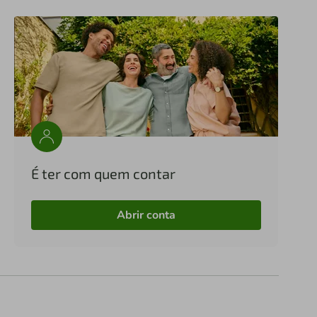
É ter com quem contar
Abrir conta