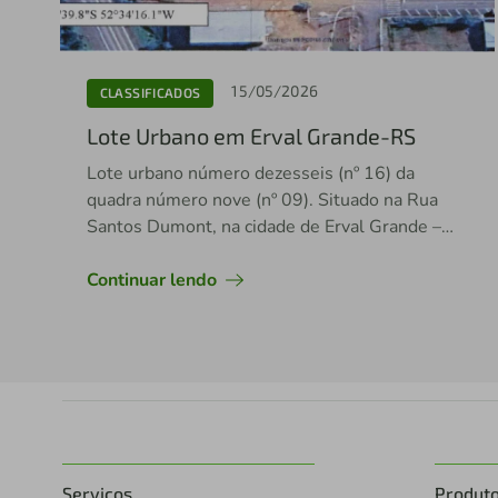
15/05/2026
CLASSIFICADOS
Lote Urbano em Erval Grande-RS
Lote urbano número dezesseis (nº 16) da
quadra número nove (nº 09). Situado na Rua
Santos Dumont, na cidade de Erval Grande –
RS. Área total: 589,27 m²
Continuar lendo
Serviços
Produt