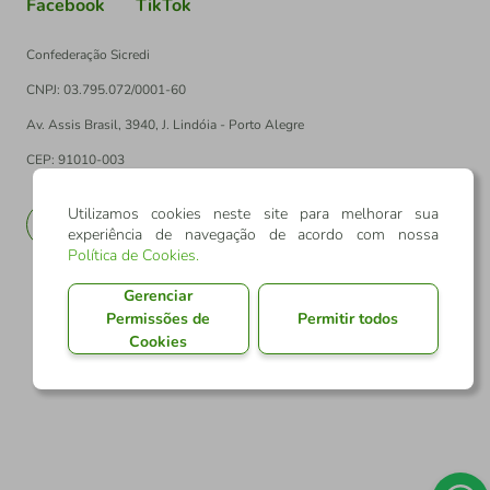
Facebook
TikTok
Confederação Sicredi
CNPJ: 03.795.072/0001-60
Av. Assis Brasil, 3940, J. Lindóia - Porto Alegre
CEP: 91010-003
Utilizamos cookies neste site para melhorar sua
PT
EN
experiência de navegação de acordo com nossa
Política de Cookies
.
Gerenciar
Permissões de
Permitir todos
Cookies