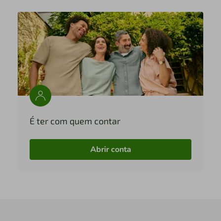
É ter com quem contar
Abrir conta