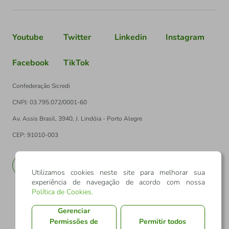
Youtube
Twitter
Linkedin
Instagram
Facebook
TikTok
Confederação Sicredi
CNPJ: 03.795.072/0001-60
Av. Assis Brasil, 3940, J. Lindóia - Porto Alegre
CEP: 91010-003
PT
EN
Utilizamos cookies neste site para melhorar sua
experiência de navegação de acordo com nossa
Política de Cookies
.
Gerenciar
Permissões de
Permitir todos