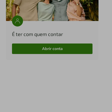
É ter com quem contar
Abrir conta