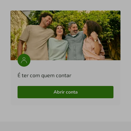
É ter com quem contar
Abrir conta