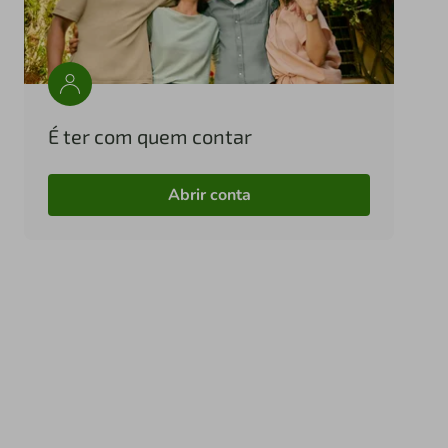
É ter com quem contar
Abrir conta