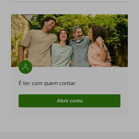
É ter com quem contar
Abrir conta