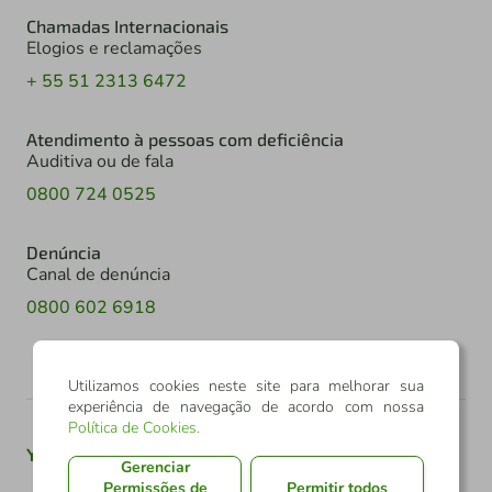
Chamadas Internacionais
Elogios e reclamações
+ 55 51 2313 6472
Atendimento à pessoas com deficiência
Auditiva ou de fala
0800 724 0525
Denúncia
Canal de denúncia
0800 602 6918
Utilizamos cookies neste site para melhorar sua
experiência de navegação de acordo com nossa
Política de Cookies
.
Youtube
Twitter
Linkedin
Instagram
Gerenciar
Permissões de
Permitir todos