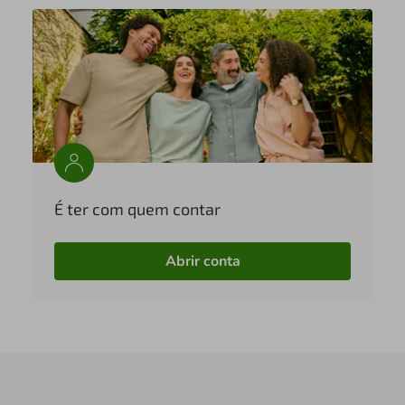
É ter com quem contar
Abrir conta