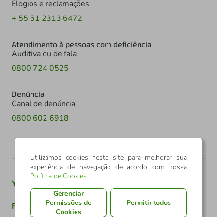
Elogios e reclamações
+ 55 51 2313 6472
Atendimento à pessoas com deficiência
Auditiva ou de fala
0800 724 0525
Denúncia
Canal de denúncia
0800 602 6918
Utilizamos cookies neste site para melhorar sua
experiência de navegação de acordo com nossa
Política de Cookies
.
Youtube
Twitter
Linkedin
Instagram
Gerenciar
Permissões de
Permitir todos
Facebook
TikTok
Cookies