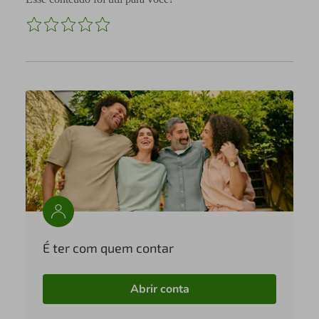
É ter com quem contar
Abrir conta