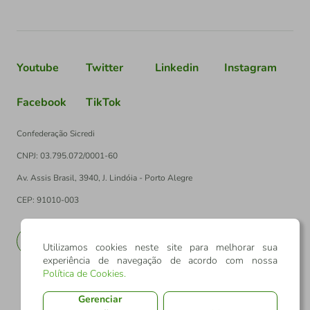
Youtube
Twitter
Linkedin
Instagram
Facebook
TikTok
Confederação Sicredi
CNPJ: 03.795.072/0001-60
Av. Assis Brasil, 3940, J. Lindóia - Porto Alegre
CEP: 91010-003
PT
EN
Utilizamos cookies neste site para melhorar sua
experiência de navegação de acordo com nossa
Política de Cookies
.
Gerenciar