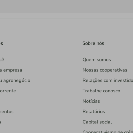
os
Sobre nós
cê
Quem somos
ua empresa
Nossas cooperativas
u agronegócio
Relações com investid
orrente
Trabalhe conosco
Notícias
mentos
Relatórios
s
Capital social
Cooperativismo de créd