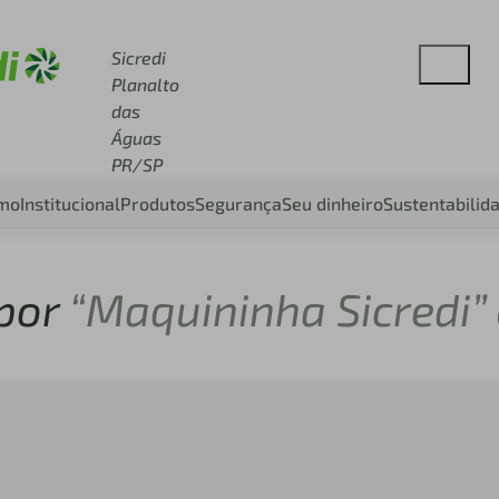
 sicredi.com.br
Sicredi
Planalto
das
Águas
PR/SP
smo
Institucional
Produtos
Segurança
Seu dinheiro
Sustentabilid
 por
“Maquininha Sicredi”