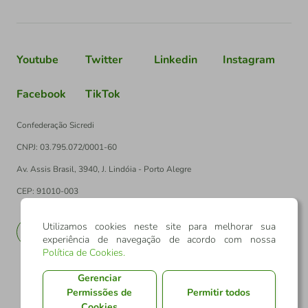
Youtube
Twitter
Linkedin
Instagram
Facebook
TikTok
Confederação Sicredi
CNPJ: 03.795.072/0001-60
Av. Assis Brasil, 3940, J. Lindóia - Porto Alegre
CEP: 91010-003
Utilizamos cookies neste site para melhorar sua
PT
EN
experiência de navegação de acordo com nossa
Política de Cookies
.
Gerenciar
Permissões de
Permitir todos
Cookies