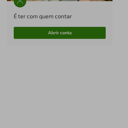
É ter com quem contar
Abrir conta