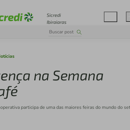
Acesse sicredi.com.br
Sicredi
Ibiraiaras
otícias
esença na Semana
afé
ooperativa participa de uma das maiores feiras do mundo do se