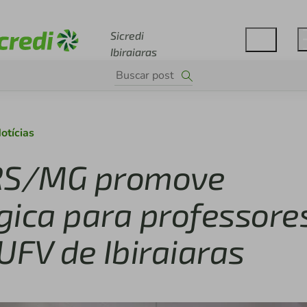
Acesse sicredi.com.br
Sicredi
Ibiraiaras
otícias
s RS/MG promove
ica para professore
UFV de Ibiraiaras