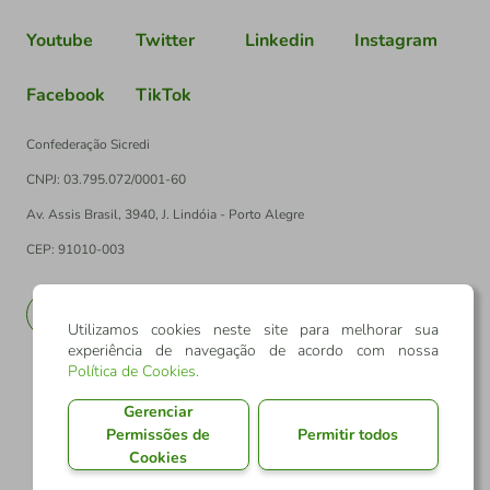
Youtube
Twitter
Linkedin
Instagram
Facebook
TikTok
Confederação Sicredi
CNPJ: 03.795.072/0001-60
Av. Assis Brasil, 3940, J. Lindóia - Porto Alegre
CEP: 91010-003
PT
EN
Utilizamos cookies neste site para melhorar sua
experiência de navegação de acordo com nossa
Política de Cookies
.
Gerenciar
Permissões de
Permitir todos
Cookies