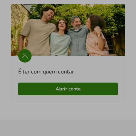
É ter com quem contar
Abrir conta