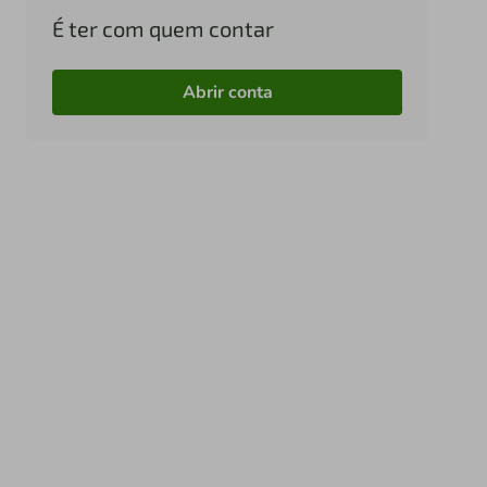
É ter com quem contar
Abrir conta