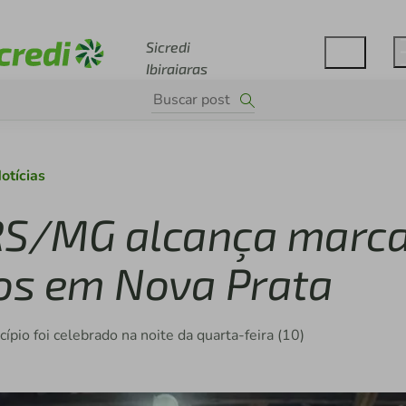
Acesse sicredi.com.br
Sicredi
Ibiraiaras
otícias
s RS/MG alcança marc
dos em Nova Prata
pio foi celebrado na noite da quarta-feira (10)