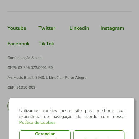
Youtube
Twitter
Linkedin
Instagram
Facebook
TikTok
Confederação Sicredi
CNPJ: 03.795.072/0001-60
Av. Assis Brasil, 3940, J. Lindóia - Porto Alegre
CEP: 91010-003
PT
EN
Utilizamos cookies neste site para melhorar sua
experiência de navegação de acordo com nossa
Política de Cookies
.
Gerenciar