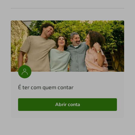
É ter com quem contar
Abrir conta