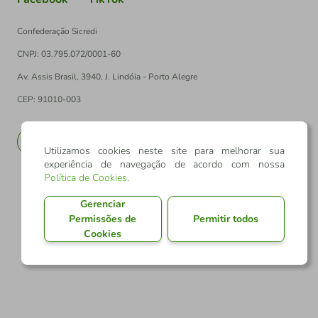
Confederação Sicredi
CNPJ: 03.795.072/0001-60
Av. Assis Brasil, 3940, J. Lindóia - Porto Alegre
CEP: 91010-003
PT
EN
Utilizamos cookies neste site para melhorar sua
experiência de navegação de acordo com nossa
Política de Cookies
.
Gerenciar
Permissões de
Permitir todos
Cookies