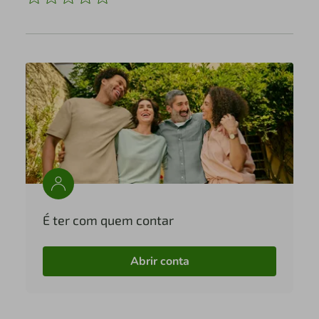
É ter com quem contar
Abrir conta