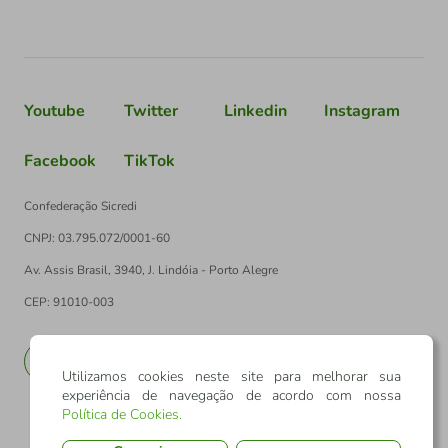
Youtube
Twitter
Linkedin
Instagram
Facebook
TikTok
Confederação Sicredi
CNPJ: 03.795.072/0001-60
Av. Assis Brasil, 3940, J. Lindóia - Porto Alegre
CEP: 91010-003
PT
EN
Utilizamos cookies neste site para melhorar sua
experiência de navegação de acordo com nossa
Política de Cookies
.