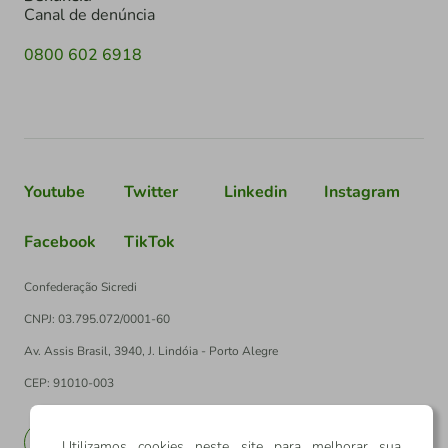
Canal de denúncia
0800 602 6918
Youtube
Twitter
Linkedin
Instagram
Facebook
TikTok
Confederação Sicredi
CNPJ: 03.795.072/0001-60
Av. Assis Brasil, 3940, J. Lindóia - Porto Alegre
CEP: 91010-003
PT
EN
Utilizamos cookies neste site para melhorar sua