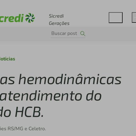
Acesse sicredi.com.br
Sicredi
Gerações
oticias
nas hemodinâmicas
a atendimento do
do HCB.
ões RS/MG e Celetro.