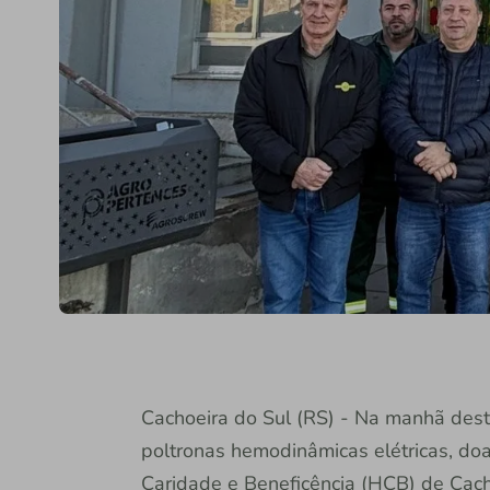
Cachoeira do Sul (RS) - Na manhã dest
poltronas hemodinâmicas elétricas, d
Caridade e Beneficência (HCB) de Cacho