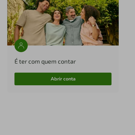
É ter com quem contar
Abrir conta