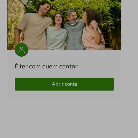
É ter com quem contar
Abrir conta