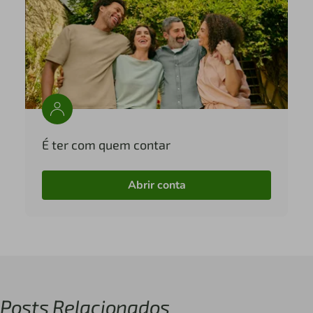
É ter com quem contar
Abrir conta
Posts Relacionados