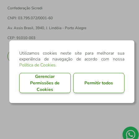
Confederação Sicredi
CNPJ: 03.795.072/0001-60
Av. Assis Brasil, 3940, J. Lindóia - Porto Alegre
CEP: 91010-003
Utilizamos cookies neste site para melhorar sua
PT
EN
experiência de navegação de acordo com nossa
Política de Cookies
.
Gerenciar
Permissões de
Permitir todos
Cookies