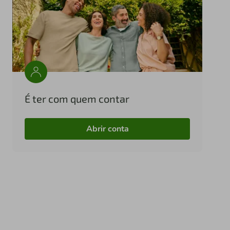
É ter com quem contar
Abrir conta