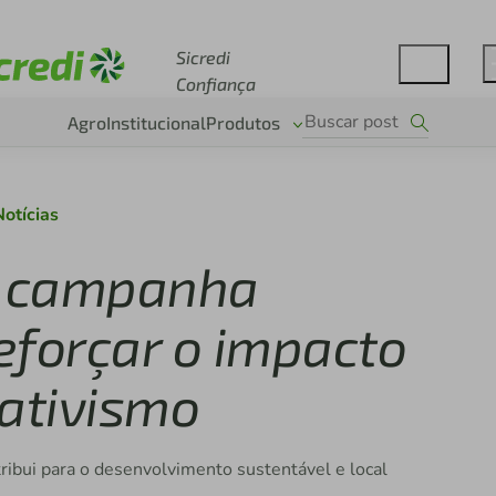
Acesse sicredi.com.br
Sicredi
Confiança
Agro
Institucional
Produtos
Notícias
va campanha
reforçar o impacto
rativismo
ribui para o desenvolvimento sustentável e local