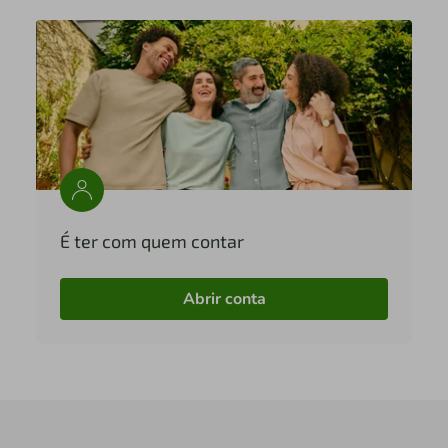
É ter com quem contar
Abrir conta