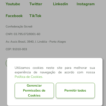
Youtube
Twitter
Linkedin
Instagram
Facebook
TikTok
Confederação Sicredi
CNPJ: 03.795.072/0001-60
Av. Assis Brasil, 3940, J. Lindóia - Porto Alegre
CEP: 91010-003
PT
EN
Utilizamos cookies neste site para melhorar sua
experiência de navegação de acordo com nossa
Política de Cookies
.
Gerenciar
Permissões de
Permitir todos
Cookies