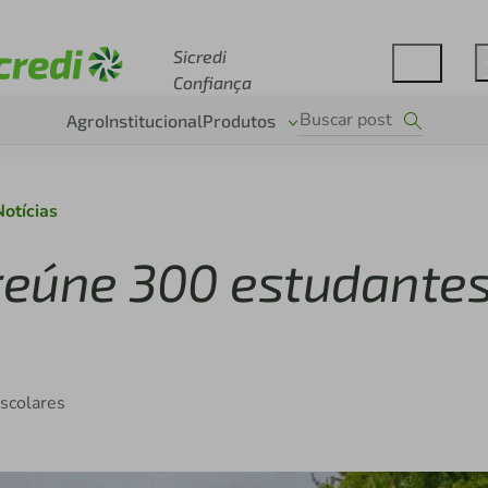
Acesse sicredi.com.br
Sicredi
Confiança
Agro
Institucional
Produtos
Notícias
 reúne 300 estudante
scolares