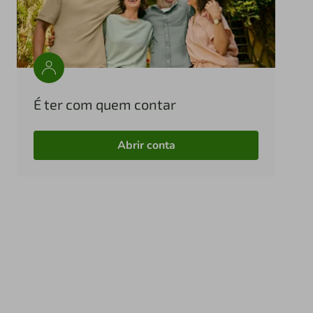
É ter com quem contar
Abrir conta