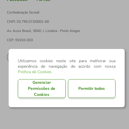
Confederação Sicredi
CNPJ: 03.795.072/0001-60
Av. Assis Brasil, 3940, J. Lindóia - Porto Alegre
CEP: 91010-003
PT
EN
Utilizamos cookies neste site para melhorar sua
experiência de navegação de acordo com nossa
Política de Cookies
.
Gerenciar
Permissões de
Permitir todos
Cookies