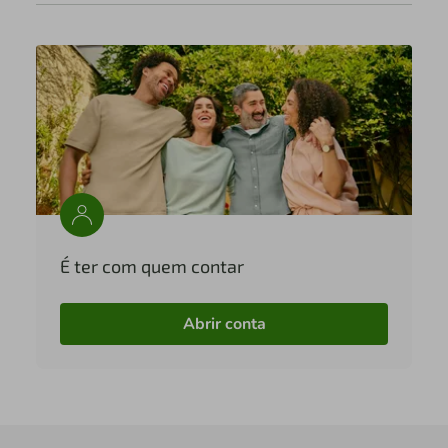
É ter com quem contar
Abrir conta