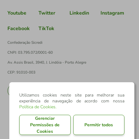
Youtube
Twitter
Linkedin
Instagram
Facebook
TikTok
Confederação Sicredi
CNPJ: 03.795.072/0001-60
Av. Assis Brasil, 3940, J. Lindóia - Porto Alegre
CEP: 91010-003
PT
EN
Utilizamos cookies neste site para melhorar sua
experiência de navegação de acordo com nossa
Política de Cookies
.
Gerenciar
Permissões de
Permitir todos
Cookies