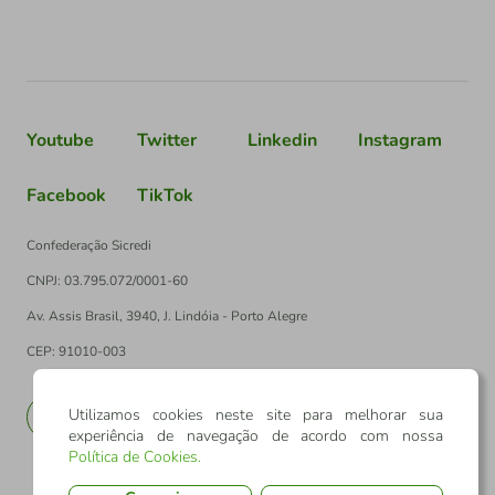
Youtube
Twitter
Linkedin
Instagram
Facebook
TikTok
Confederação Sicredi
CNPJ: 03.795.072/0001-60
Av. Assis Brasil, 3940, J. Lindóia - Porto Alegre
CEP: 91010-003
Utilizamos cookies neste site para melhorar sua
PT
EN
experiência de navegação de acordo com nossa
Política de Cookies
.