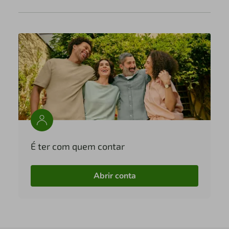
É ter com quem contar
Abrir conta