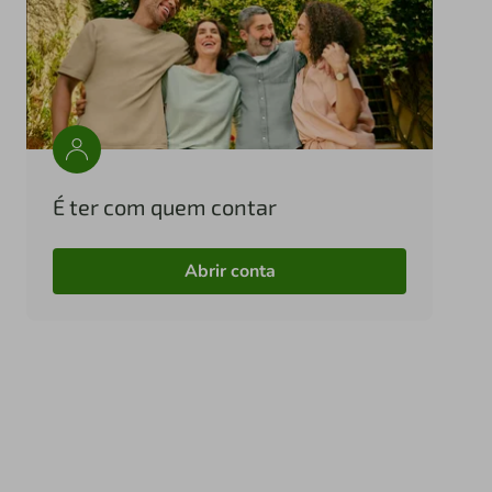
É ter com quem contar
Abrir conta