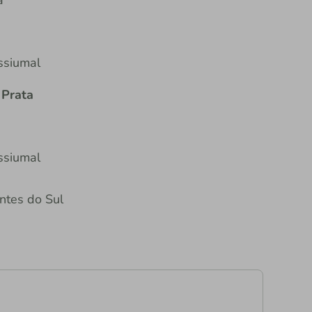
a
ssiumal
 Prata
ssiumal
tes do Sul