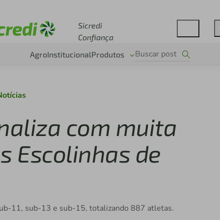
Acesse sicredi.com.br
Sicredi
Confiança
Agro
Institucional
Produtos
Notícias
finaliza com muita
s Escolinhas de
b-11, sub-13 e sub-15, totalizando 887 atletas.