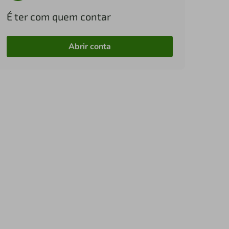
É ter com quem contar
Abrir conta