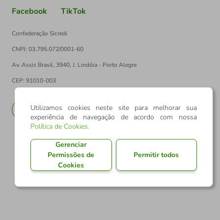
Facebook
TikTok
Confederação Sicredi
CNPJ: 03.795.072/0001-60
Av. Assis Brasil, 3940, J. Lindóia - Porto Alegre
CEP: 91010-003
Utilizamos cookies neste site para melhorar sua
PT
EN
experiência de navegação de acordo com nossa
Política de Cookies
.
Gerenciar
Permissões de
Permitir todos
Cookies